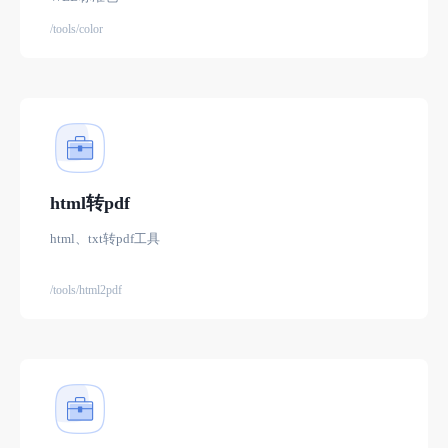
/tools/color
html转pdf
html、txt转pdf工具
/tools/html2pdf