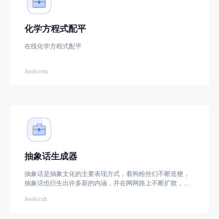
化学方程式配平
在线化学方程式配平
/tools/cem
抽象话生成器
抽象话是抽象文化的主要表现方式，着狗粉丝们不断造梗，
抽象话也衍生出许多新的内涵，并在网网路上不断扩散，许
多地方都有抽象话的影子。由于抽象话中常包含大量脏话，
/tools/cxh
为了突破言论审查敏感词的限制，常常用一些谐音的emoji来
表示。后来则不仅是脏话，各种词汇都用emoji来表示，形成